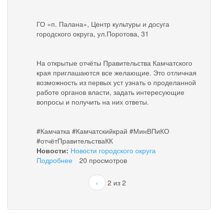
ГО «п. Палана», Центр культуры и досуга
городского округа, ул.Поротова, 31
️На открытые отчёты Правительства Камчатского
края приглашаются все желающие. Это отличная
возможность из первых уст узнать о проделанной
работе органов власти, задать интересующие
вопросы и получить на них ответы.
#Камчатка #Камчатскийкрай #МинВПиКО
#отчётПравительстваКК
Новости:
Новости городского округа
Подробнее
о
20 просмотров
Открытые
отчеты
‹
2 из 2
Правительства
Камчатского
края