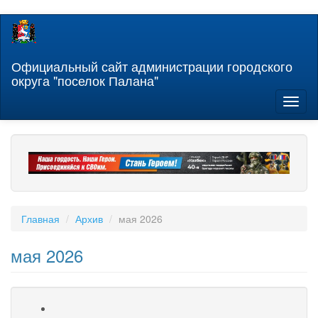
Перейти
к
основному
содержанию
Официальный сайт администрации городского
округа "поселок Палана"
Toggl
naviga
Главная
Архив
мая 2026
мая 2026