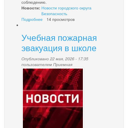
соблюдению.
Новости:
Новости городского округа
Безопасность
Подробнее
о
14 просмотров
«Вода
–
Учебная пожарная
безопасная
территория!»
эвакуация в школе
Опубликовано 22 мая, 2026 - 17:35
пользователем
Приемная
news-
palana.jpg