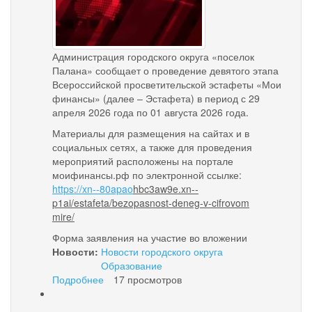
Администрация городского округа «поселок
Палана» сообщает о проведение девятого этапа
Всероссийской просветительской эстафеты «Мои
финансы» (далее – Эстафета) в период с 29
апреля 2026 года по 01 августа 2026 года.
Материалы для размещения на сайтах и в
социальных сетях, а также для проведения
мероприятий расположены на портале
моифинансы.рф по электронной ссылке:
https://xn--80apao
hbc3aw9e.xn--
p1ai/e
stafeta/bezopasnost-deneg-v-cifrovom
mire/
Форма заявления на участие во вложении
Новости:
Новости городского округа
Образование
Подробнее
о
17 просмотров
Проведение
9