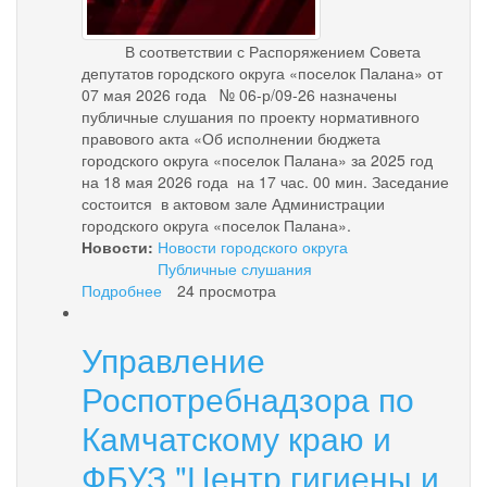
В соответствии с Распоряжением Совета
депутатов городского округа «поселок Палана» от
07 мая 2026 года № 06-р/09-26 назначены
публичные слушания по проекту нормативного
правового акта «Об исполнении бюджета
городского округа «поселок Палана» за 2025 год
на 18 мая 2026 года на 17 час. 00 мин. Заседание
состоится в актовом зале Администрации
городского округа «поселок Палана».
Новости:
Новости городского округа
Публичные слушания
Подробнее
о
24 просмотра
"Отчет
об
Управление
исполнении
бюджета
Роспотребнадзора по
городского
округа
Камчатскому краю и
«поселок
ФБУЗ "Центр гигиены и
Палана»
за