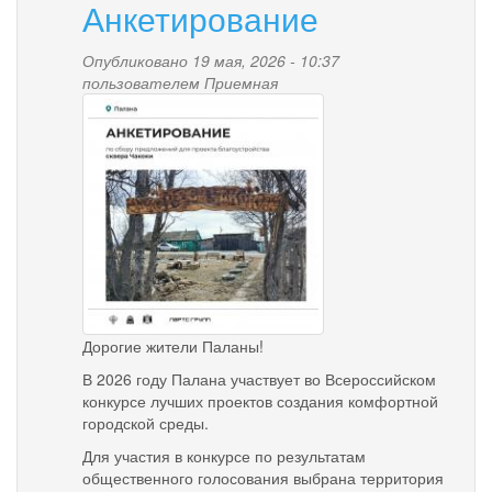
Анкетирование
этапа
Всероссийской
просветительской
Опубликовано 19 мая, 2026 - 10:37
эстафеты
пользователем
Приемная
img_20260519_103400_18
"Мои
финансы
"
(далее
-
Эстафета)
в
период
с
9
апреля
по
Дорогие жители Паланы!
01
В 2026 году Палана участвует во Всероссийском
августа
конкурсе лучших проектов создания комфортной
2026года
городской среды.
Для участия в конкурсе по результатам
общественного голосования выбрана территория