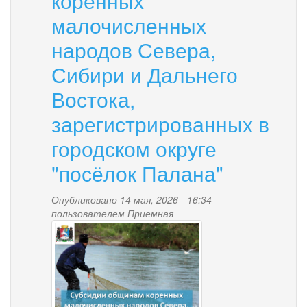
коренных
краю
и
малочисленных
ФБУЗ
народов Севера,
"Центр
гигиены
Сибири и Дальнего
и
эпидемиологии
Востока,
в
Камчатском
зарегистрированных в
крае"
информирует
городском округе
"посёлок Палана"
Опубликовано 14 мая, 2026 - 16:34
пользователем
Приемная
subsidii_obshchinam_kmns