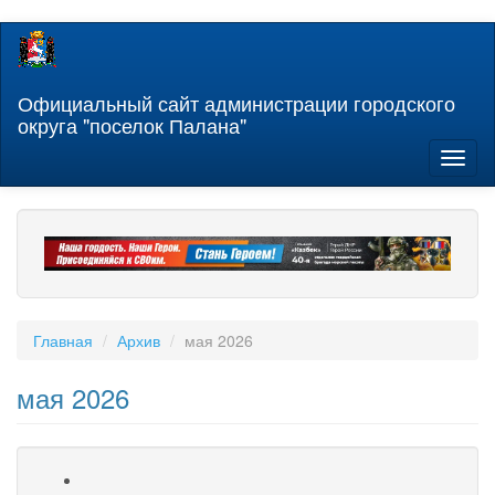
Перейти
к
основному
содержанию
Официальный сайт администрации городского
округа "поселок Палана"
Toggl
naviga
Главная
Архив
мая 2026
мая 2026