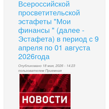
Всероссийской
народов
Севера,
просветительской
Сибири
эстафеты "Мои
и
Дальнего
финансы " (далее -
Востока,
зарегистрированных
Эстафета) в период с 9
в
городском
апреля по 01 августа
округе
"посёлок
2026года
Палана"
Опубликовано 18 мая, 2026 - 14:23
пользователем
Приемная
news-
palana.jpg