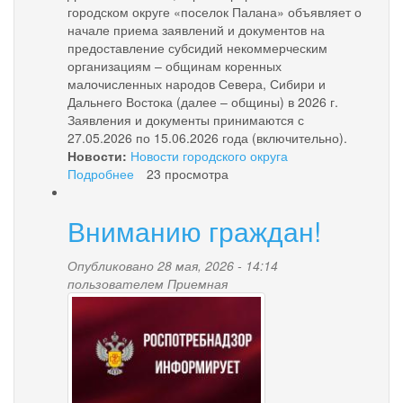
городском округе «поселок Палана» объявляет о
начале приема заявлений и документов на
предоставление субсидий некоммерческим
организациям – общинам коренных
малочисленных народов Севера, Сибири и
Дальнего Востока (далее – общины) в 2026 г.
Заявления и документы принимаются с
27.05.2026 по 15.06.2026 года (включительно).
Новости:
Новости городского округа
Подробнее
о
23 просмотра
Субсидии
общинам
Вниманию граждан!
коренных
малочисленных
народов
Опубликовано 28 мая, 2026 - 14:14
Севера,
пользователем
Приемная
rospotrebnadzor.jpg
Сибири
и
Дальнего
Востока
в
2026