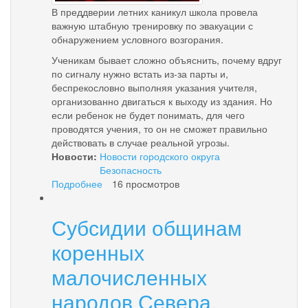
В преддверии летних каникул школа провела
важную штабную тренировку по эвакуации с
обнаружением условного возгорания.
Ученикам бывает сложно объяснить, почему вдруг
по сигналу нужно встать из-за парты и,
беспрекословно выполняя указания учителя,
организованно двигаться к выходу из здания. Но
если ребенок не будет понимать, для чего
проводятся учения, то он не сможет правильно
действовать в случае реальной угрозы.
Новости:
Новости городского округа
Безопасность
Подробнее
о
16 просмотров
Учебная
пожарная
Субсидии общинам
эвакуация
в
коренных
школе
малочисленных
народов Севера,