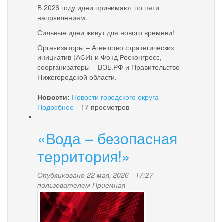
В 2026 году идеи принимают по пяти
направлениям.
Сильные идеи живут для нового времени!
Организаторы – Агентство стратегических
инициатив (АСИ) и Фонд Росконгресс,
соорганизаторы – ВЭБ.РФ и Правительство
Нижегородской области.
Новости:
Новости городского округа
Подробнее
о
17 просмотров
Вниманию
учреждений,
«Вода – безопасная
организаций,
некоммерческих
территория!»
организаций
и
Опубликовано 22 мая, 2026 - 17:27
инициативных
пользователем
Приемная
граждан
news-
Паланы!
palana.jpg