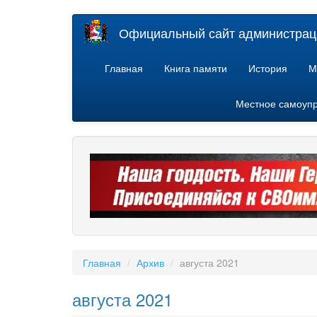
Перейти
Официальный сайт администраци
к
основному
содержанию
Главная
Книга памяти
История
М
Местное самоуп
Главная
Архив
августа 2021
августа 2021