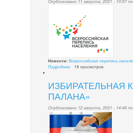
рассмотрения
Опубликовано 11 августа, 2021 - 10:57 
perepes.png
управляющей
организации
заявлений
(обращений)
граждан.
Новости:
Всероссийская перепись насел
Подробнее
о
18 просмотров
ПЕРЕПИСЬ
ПОМОЖЕТ
ИЗБИРАТЕЛЬНАЯ 
РЕШИТЬ
ЖИЛИЩНЫЙ
ПАЛАНА»
ВОПРОС
РОССИЯН
Опубликовано 12 августа, 2021 - 14:46 
timthumb.php_.jpg