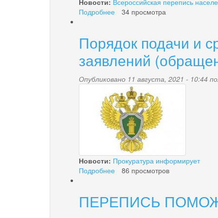
Новости:
Всероссийская перепись насел
Подробнее
о
34 просмотра
9
августа
Порядок подачи и с
-
Международный
заявлений (обращен
день
коренных
Опубликовано 11 августа, 2021 - 10:44 
народов
3.jpg
мира
Новости:
Прокуратура информирует
Подробнее
о
86 просмотров
Порядок
подачи
ПЕРЕПИСЬ ПОМО
и
сроки