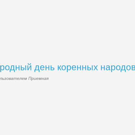
ародный день коренных народо
пользователем
Приемная