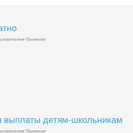
атно
ользователем
Приемная
я выплаты детям-школьникам
ользователем
Приемная