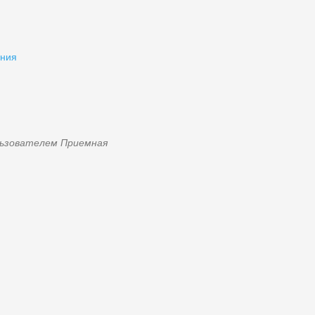
ения
ользователем
Приемная