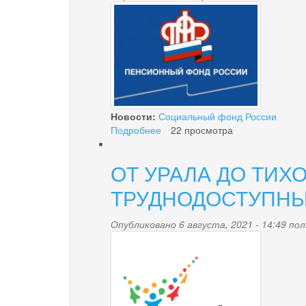
pensionnyy.jpg
Новости:
Социальный фонд России
Подробнее
о
22 просмотра
Сегодня
начинаются
ОТ УРАЛА ДО ТИХ
выплаты
детям-
ТРУДНОДОСТУПНЫ
школьникам
Опубликовано 6 августа, 2021 - 14:49 п
perepes.png