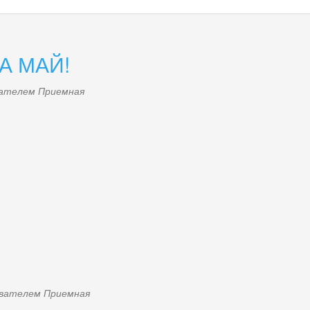
ZА МАЙ!
ователем
Приемная
зователем
Приемная