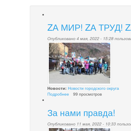
ZА МИР! ZА ТРУД! 
Опубликовано 4 мая, 2022 - 15:28 польз
photo_2022-
05-
04_14-
42-
13.jpg
Новости:
Новости городского округа
Подробнее
о
99 просмотров
ZА
МИР!
За нами правда!
ZА
ТРУД!
ZА
Опубликовано 11 мая, 2022 - 10:33 поль
МАЙ!