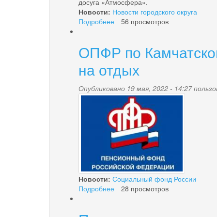
досуга «Атмосфера».
Новости:
Новости городского округа
Подробнее
о
56 просмотров
Избран
единогласно!
ОПФР по Камчатском
на отдых
Опубликовано 19 мая, 2022 - 14:27 поль
pensionnyy_fond.jpg
Новости:
Социальный фонд России
Подробнее
о
28 просмотров
ОПФР
по