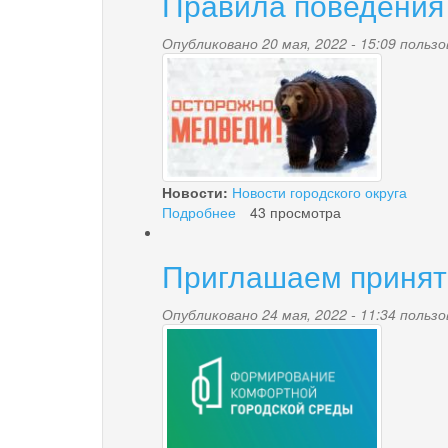
Правила поведения 
Камчатскому
краю
в
Опубликовано 20 мая, 2022 - 15:09 поль
medved.jpg
2022
году
оплачивает
проезд
пенсионерам
на
отдых
Новости:
Новости городского округа
Подробнее
о
43 просмотра
Правила
поведения
Приглашаем принять
при
встрече
с
Опубликовано 24 мая, 2022 - 11:34 поль
2.png
бурым
медведем.