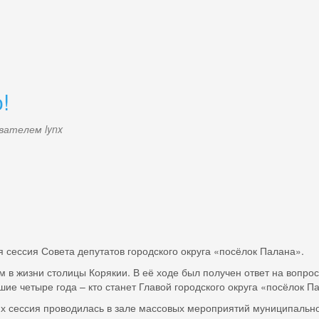
!
зователем
lynx
 сессия Совета депутатов городского округа «посёлок Палана».
изни столицы Корякии. В её ходе был получен ответ на вопрос,
е четыре года – кто станет Главой городского округа «посёлок П
ссия проводилась в зале массовых мероприятий муниципального