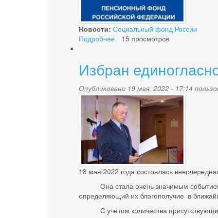
17
лет
гражданами
Новости:
Социальный фонд России
из
Подробнее
о
15 просмотров
числа
Пенсионным
КМНС
фондом
Избран единогласно
принято
2
317
Опубликовано 19 мая, 2022 - 17:14 поль
img_0454_1.jpg
заявлений
на
новое
пособие
на
детей
от
8
18 мая 2022 года состоялась внеочередная
до
17
Она стала очень значимым событием в ж
лет
определяющий их благополучие в ближайши
С учётом количества присутствующих се