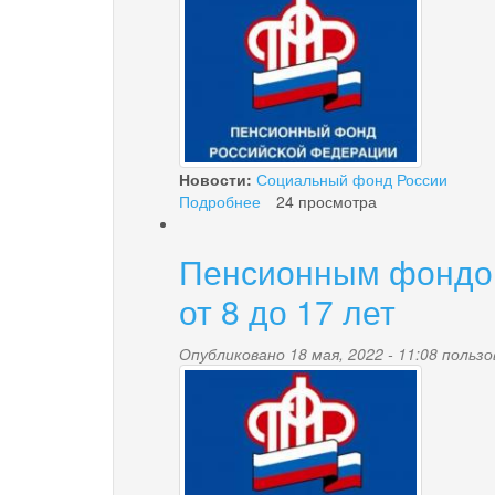
pensionnyy_fond.jpg
Новости:
Социальный фонд России
Подробнее
о
24 просмотра
Особый
порядок
Пенсионным фондом 
подачи
заявления
от 8 до 17 лет
на
новые
Опубликовано 18 мая, 2022 - 11:08 поль
пособия
pensionnyy_fond.jpg
семьям
с
детьми
от
8
до