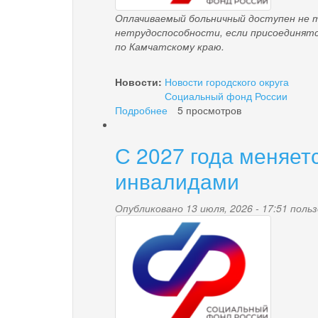
Палана»
Оплачиваемый больничный доступен не 
нетрудоспособности, если присоединятс
по Камчатскому краю.
Новости:
Новости городского округа
Социальный фонд России
Подробнее
о
5 просмотров
С
начала
С 2027 года меняет
года
84
инвалидами
самозанятых
жителя
Опубликовано 13 июля, 2026 - 17:51 пол
Камчатского
pensionnyy_fond.pn
края
подали
заявление
в
региональное
отделение
Соцфонда