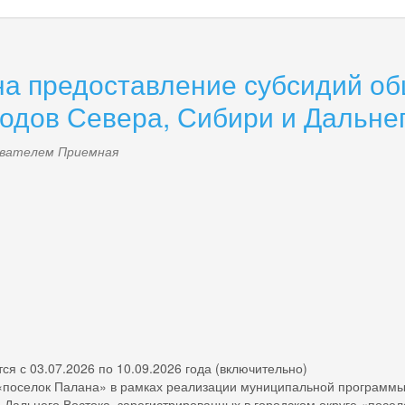
на предоставление субсидий о
дов Севера, Сибири и Дальнего
зователем
Приемная
okumentov_obshchin_kmns.png
03.07.2026 по 10.09.2026 года (включительно)
елок Палана» в рамках реализации муниципальной программы «
Дальнего Востока, зарегистрированных в городском округе «посе