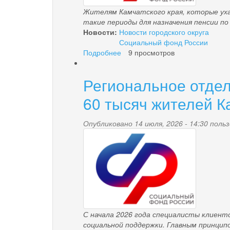
для
Жителям Камчатского
края, которые ух
получения
такие периоды для назначения пенсии по
оплачиваемого
Новости:
Новости городского округа
больничного
Социальный фонд России
Подробнее
о
9 просмотров
С
2027
Региональное отде
года
меняется
60 тысяч жителей К
порядок
учета
Опубликовано 14 июля, 2026 - 14:30 пол
стажа
pensionnyy_fond.pn
по
уходу
за
пожилыми
и
инвалидами
С начала 2026 года специалисты клиент
социальной поддержки. Главным принци