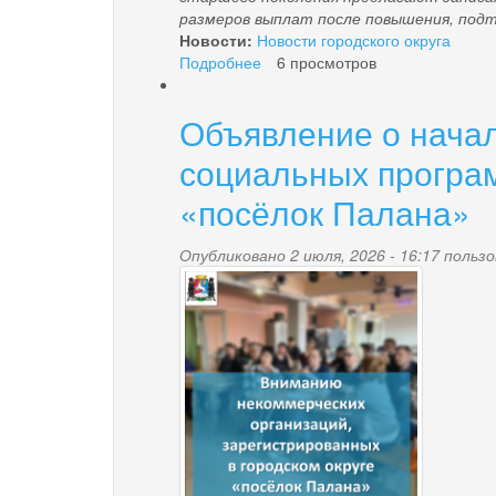
размеров выплат после повышения, подтв
Новости:
Новости городского округа
Подробнее
о
6 просмотров
Региональное
Отделение
Объявление о начал
Соцфонда
предостерегает
социальных програм
жителей
Камчатского
«посёлок Палана»
края
от
Опубликовано 2 июля, 2026 - 16:17 поль
мошенничества
vnimaniyu_nko.png
под
предлогом
записи
в
клиентскую
службу