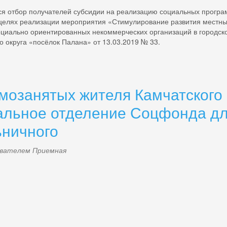
ется отбор получателей субсидии на реализацию социальных програм
 целях реализации мероприятия «Стимулирование развития местны
иально ориентированных некоммерческих организаций в городско
 округа «посёлок Палана» от 13.03.2019 № 33.
амозанятых жителя Камчатского
нальное отделение Соцфонда дл
ьничного
зователем
Приемная
g