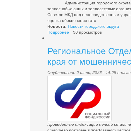
Администрация городского округа «посе
теплоснабжающих и теплосетевых организ
Советов МКД под непосредственным управл
оценка обеспечения гото
Новости:
Новости городского округа
Подробнее
о
30 просмотров
УВЕДОМЛЕНИЕ
О
Региональное Отде
начале
проведения
края от мошенничес
оценки
обеспечения
Опубликовано 2 июля, 2026 - 14:08 поль
готовности
pensionnyy_fond.pn
к
отопительному
периоду
2026-
2027
Проведенные индексации пенсий стали 
старшего поколения предлагают записат