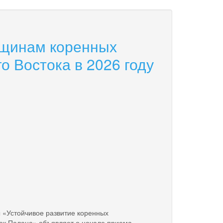
бщинам коренных
 Востока в 2026 году
Устойчивое развитие коренных
лок Палана» объявляет о начале приема