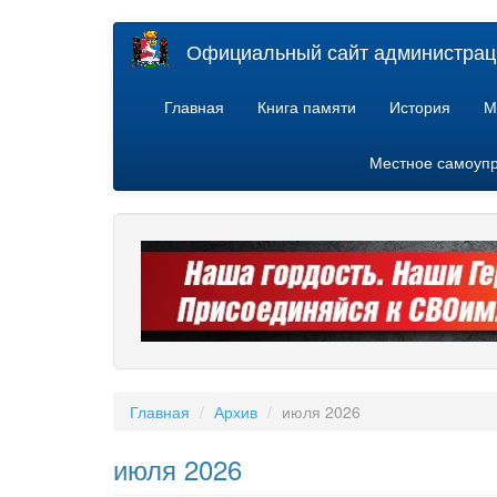
Перейти
Официальный сайт администраци
к
основному
содержанию
Главная
Книга памяти
История
М
Местное самоуп
Главная
Архив
июля 2026
июля 2026