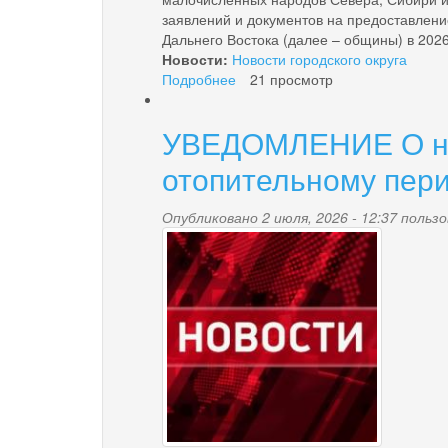
заявлений и документов на предоставлен
Дальнего Востока (далее – общины) в 2026
Новости:
Новости городского округа
Подробнее
о
21 просмотр
Приём
документов
УВЕДОМЛЕНИЕ О нач
на
предоставление
отопительному пери
субсидий
общинам
Опубликовано 2 июля, 2026 - 12:37 поль
коренных
news-
малочисленных
народов
palana.jpg
Севера,
Сибири
и
Дальнего
Востока
в
2026
году