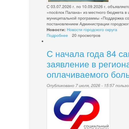
С 03.07.2026 г. по 10.09.2026 г. объявля
«посёлок Палана» из местного бюджета в
муниципальной программы «Поддержка соц
постановлением Администрации городского
Новости:
Новости городского округа
Подробнее
о
20 просмотров
Объявление
о
С начала года 84 с
начале
отбора
заявление в регио
получателей
субсидий
оплачиваемого бол
на
реализацию
Опубликовано 7 июля, 2026 - 15:57 поль
социальных
pensionnyy_fond.pn
программ
(проектов)
на
территории
городского
округа
«посёлок