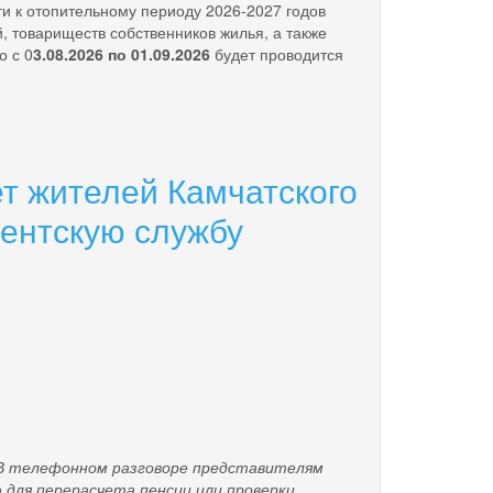
к отопительному периоду 2026-2027 годов
 товариществ собственников жилья, а также
о с 0
3.08.202
6
по
01
.0
9
.202
6
будет проводится
т жителей Камчатского
иентскую службу
 В телефонном разговоре представителям
для перерасчета пенсии или проверки