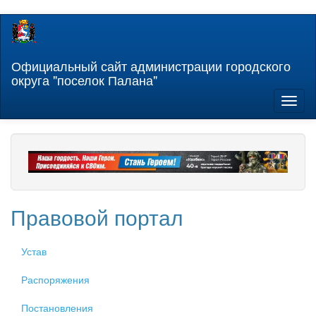
Перейти
к
основному
содержанию
Официальный сайт администрации городского
округа "поселок Палана"
Toggl
naviga
Правовой портал
Устав
Распоряжения
Постановления