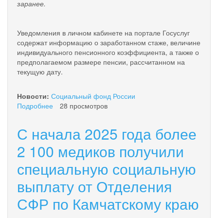
заранее.
Уведомления в личном кабинете на портале Госуслуг
содержат информацию о заработанном стаже, величине
индивидуального пенсионного коэффициента, а также о
предполагаемом размере пенсии, рассчитанном на
текущую дату.
Новости:
Социальный фонд России
Подробнее
о
28 просмотров
С
начала
С начала 2025 года более
года
более
2 100 медиков получили
3
специальную социальную
700
жителей
выплату от Отделения
Камчатки
получили
СФР по Камчатскому краю
уведомления
о