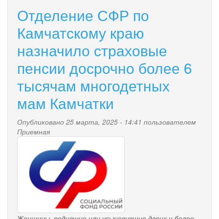
Камчатского
Отделение СФР по
края
вносят
Камчатскому краю
добровольные
назначило страховые
страховые
взносы
пенсии досрочно более 6
для
формирования
тысячам многодетных
будущей
пенсии
мам Камчатки
Опубликовано 25 марта, 2025 - 14:41 пользователем
Приемная
pensionnyy_fond.png
Женщины, родившие или усыновившие двоих и более