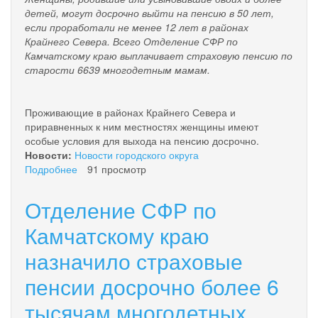
детей, могут досрочно выйти на пенсию в 50 лет,
если проработали не менее 12 лет в районах
Крайнего Севера. Всего Отделение СФР по
Камчатскому краю выплачивает страховую пенсию по
старости 6639 многодетным мамам.
Проживающие в районах Крайнего Севера и
приравненных к ним местностях женщины имеют
особые условия для выхода на пенсию досрочно.
Новости:
Новости городского округа
Подробнее
о
91 просмотр
Отделение
СФР
Отделение СФР по
по
Камчатскому
Камчатскому краю
краю
назначило страховые
назначило
страховые
пенсии досрочно более 6
пенсии
досрочно
тысячам многодетных
более