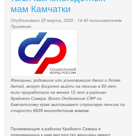
6
мам Камчатки
тысячам
многодетных
Опубликовано 25 марта, 2025 - 14:40 пользователем
мам
Приемная
Камчатки
pensionnyy_fond.png
Женщины, родившие или усыновившие двоих и более
детей, могут досрочно выйти на пенсию в 50 лет,
если проработали не менее 12 лет в районах
Крайнего Севера. Всего Отделение СФР по
Камчатскому краю выплачивает страховую пенсию по
старости 6639 многодетным мамам.
Проживающие в районах Крайнего Севера и
приравненных к ним местностях женщины имеют