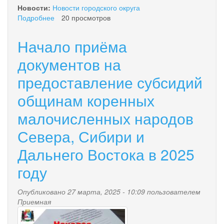
Новости:
Новости городского округа
Подробнее
о
20 просмотров
Начинает
свою
Начало приёма
работу
станция
документов на
технического
предоставление субсидий
осмотра.
общинам коренных
малочисленных народов
Севера, Сибири и
Дальнего Востока в 2025
году
Опубликовано 27 марта, 2025 - 10:09 пользователем
Приемная
photo_2024-