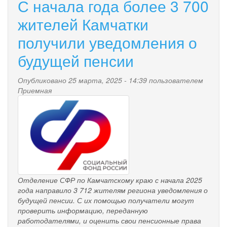
С начала года более 3 700
классы,
обучение
жителей Камчатки
цифровой
получили уведомления о
грамотности,
помощь
будущей пенсии
участникам
СВО:
как
Опубликовано 25 марта, 2025 - 14:39 пользователем
посетители
Приемная
pensionnyy_fond.png
камчатских
Центров
общения
старшего
поколения
проводят
время
Отделение СФР по Камчатскому краю с начала 2025
года направило 3 712 жителям региона уведомления о
будущей пенсии. С их помощью получатели могут
проверить информацию, переданную
работодателями, и оценить свои пенсионные права