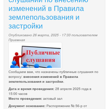
общинам
изменений в Правила
коренных
малочисленных
землепользования и
народов
Севера,
застройки
Сибири
и
Опубликовано 26 марта, 2025 - 17:33 пользователем
Дальнего
Приемная
Востока
publichnye_slushaniya_2.jpg
в
2025
году
Сообщаем вам, что назначены публичные слушания по
вопросу:
внесения изменений в Правила
землепользования и застройки
.
Дата и время проведения:
28 апреля 2025 года в
15:00 часов
Место проведения:
актовый зал
Документ основание:
Распоряжение № 56-р от