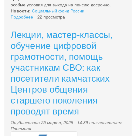
особые условия для выхода на пенсию досрочно.
Новости:
Социальный фонд России
Подробнее
о
22 просмотра
Отделение
СФР
Лекции, мастер-классы,
по
Камчатскому
обучение цифровой
краю
грамотности, помощь
назначило
страховые
участникам СВО: как
пенсии
досрочно
посетители камчатских
более
6
Центров общения
тысячам
многодетных
старшего поколения
мам
проводят время
Камчатки
Опубликовано 25 марта, 2025 - 14:39 пользователем
Приемная