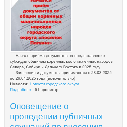
05-
21_12-
30-
01.jpg
Начало приёма документов на предоставление
субсидий общинам коренных малочисленных народов
Севера, Сибири и Дальнего Востока в 2025 году
Заявления и документы принимаются с 28.03.2025
по 26.04.2025 года (включительно)
Новости:
Новости городского округа
Подробнее
о
51 просмотр
Начало
приёма
Оповещение о
документов
на
проведении публичных
предоставление
слушаний по внесению
субсидий