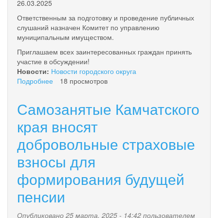
26.03.2025
Ответственным за подготовку и проведение публичных
слушаний назначен Комитет по управлению
муниципальным имуществом.
Приглашаем всех заинтересованных граждан принять
участие в обсуждении!
Новости:
Новости городского округа
Подробнее
о
18 просмотров
Оповещение
о
Самозанятые Камчатского
проведении
публичных
края вносят
слушаний
добровольные страховые
по
внесению
взносы для
изменений
в
формирования будущей
Правила
землепользования
пенсии
и
застройки
Опубликовано 25 марта, 2025 - 14:42 пользователем