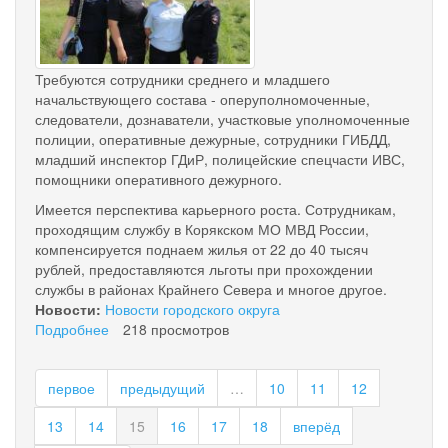
12_10-
00-
44.jpg
Требуются сотрудники среднего и младшего
начальствующего состава - оперуполномоченные,
следователи, дознаватели, участковые уполномоченные
полиции, оперативные дежурные, сотрудники ГИБДД,
младший инспектор ГДиР, полицейские спецчасти ИВС,
помощники оперативного дежурного.
Имеется перспектива карьерного роста. Сотрудникам,
проходящим службу в Корякском МО МВД России,
компенсируется поднаем жилья от 22 до 40 тысяч
рублей, предоставляются льготы при прохождении
службы в районах Крайнего Севера и многое другое.
Новости:
Новости городского округа
Подробнее
о
218 просмотров
Корякский
МО
первое
предыдущий
…
10
11
12
МВД
России
13
14
15
16
17
18
вперёд
приглашает