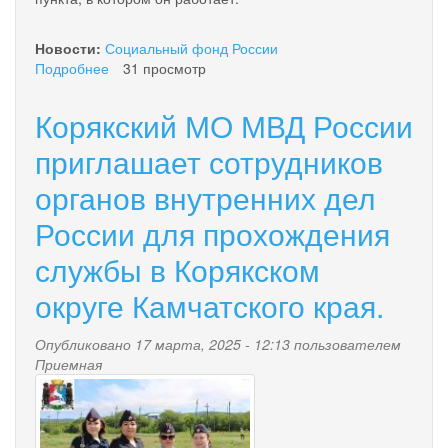
Новости:
Социальный фонд России
Подробнее
о
31 просмотр
С
начала
Корякский МО МВД России
2025
года
приглашает сотрудников
более
органов внутренних дел
2
100
России для прохождения
медиков
получили
службы в Корякском
специальную
социальную
округе Камчатского края.
выплату
от
Опубликовано 17 марта, 2025 - 12:13 пользователем
Отделения
Приемная
СФР
photo_2025-
по
Камчатскому
03-
краю